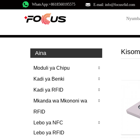
WhatsApp:+8618560195575
E-mail: info@focusrfid.com
Nyumb
Kisom
Aina
Moduli ya Chipu
Kadi ya Benki
Kadi ya RFID
Mkanda wa Mkononi wa
RFID
Lebo ya NFC
Lebo ya RFID