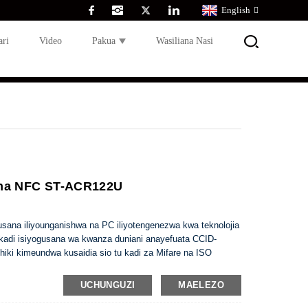
English
ari
Video
Pakua
Wasiliana Nasi
Cha NFC ST-ACR122U
usana iliyounganishwa na PC iliyotengenezwa kwa teknolojia
kadi isiyogusana wa kwanza duniani anayefuata CCID-
iki kimeundwa kusaidia sio tu kadi za Mifare na ISO
UCHUNGUZI
MAELEZO