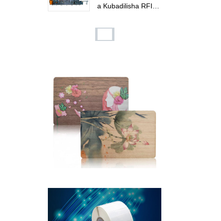
a Kubadilisha RFI
D...
Kifuniko cha Kadi ya
Ufunguo ya RFID ya
Mbao