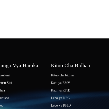
iungo Vya Haraka
Kituo Cha Bidhaa
umbani
Kituo cha bidhaa
usu Sisi
Kadi ya EMV
dhaa
Kadi ya RFID
uhisho
Lebo ya NFC
deo
Lebo ya RFID