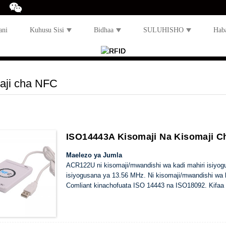
ani
Kuhusu Sisi
Bidhaa
SULUHISHO
Hab
aji cha NFC
ISO14443A Kisomaji Na Kisomaji 
Maelezo ya Jumla
ACR122U ni kisomaji/mwandishi wa kadi mahiri isiyog
isiyogusana ya 13.56 MHz. Ni kisomaji/mwandishi wa 
Comliant kinachofuata ISO 14443 na ISO18092. Kifaa h
14443Type A na B, bali pia lebo za FeliCa na NFC.