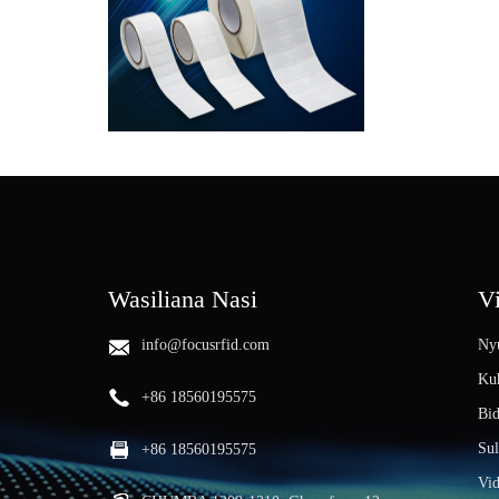
Wasiliana Nasi
V
info@focusrfid.com
Ny
Kuh
+86 18560195575
Bi
Sul
+86 18560195575
Vi