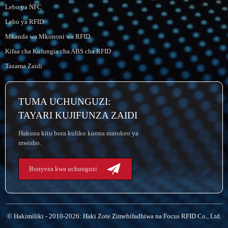
Lebo ya NFC
Lebo ya RFID
Mkanda wa Mkononi wa RFID
Kifaa cha Kufungia cha ABS cha RFID
Tazama Zaidi
TUMA UCHUNGUZI:
TAYARI KUJIFUNZA ZAIDI
Hakuna kitu bora kuliko kuona matokeo ya
mwisho.
Bonyeza kwa uchunguzi
© Hakimiliki - 2010-2026: Haki Zote Zimehifadhiwa na Focus RFID Co., Ltd.