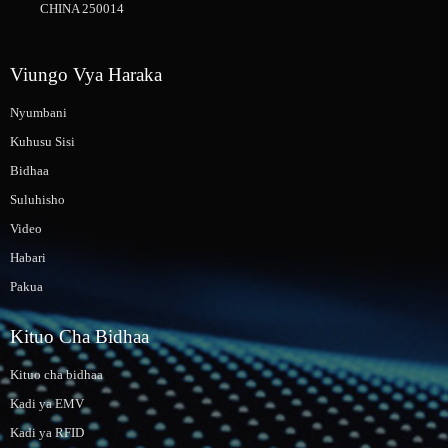
CHINA 250014
Viungo Vya Haraka
Nyumbani
Kuhusu Sisi
Bidhaa
Suluhisho
Video
Habari
Pakua
Kituo Cha Bidhaa
Kituo cha bidhaa
Kadi ya EMV
Kadi ya RFID