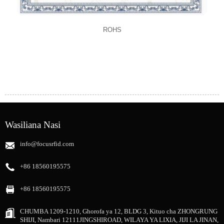
ROHS
Wasiliana Nasi
info@focusrfid.com
+86 18560195575
+86 18560195575
CHUMBA 1209-1210, Ghorofa ya 12, BLDG 3, Kituo cha ZHONGRUNG
SHIJI, Nambari 12111JINGSHIROAD, WILAYA YA LIXIA, JIJI LA JINAN,