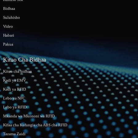
Bidhaa
Suluhisho
Video
Habari
Pakua
Kituo Cha Bidhaa
Kituo cha bidhaa
Kadi ya EMV
Kadi ya RFID
Lebo ya NFC
Lebo ya RFID
Mkanda wa Mkononi wa RFID
Kifaa cha Kufungia cha ABS cha RFID
Tazama Zaidi