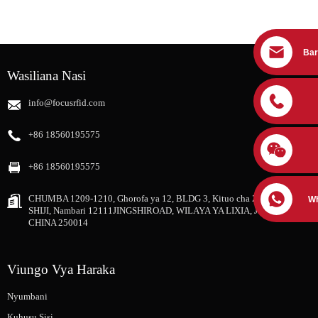
Bar
Wasiliana Nasi
info@focusrfid.com
+86 18560195575
+86 18560195575
CHUMBA 1209-1210, Ghorofa ya 12, BLDG 3, Kituo cha ZHONGRUNG
W
SHIJI, Nambari 12111JINGSHIROAD, WILAYA YA LIXIA, JIJI LA JINAN,
CHINA 250014
Viungo Vya Haraka
Nyumbani
Kuhusu Sisi