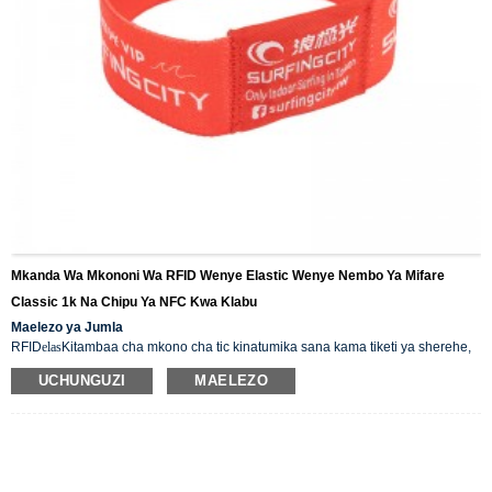
Mkanda Wa Mkononi Wa RFID Wenye Elastic Wenye Nembo Ya Mifare
Classic 1k Na Chipu Ya NFC Kwa Klabu
Maelezo ya Jumla
RFID
elas
Kitambaa cha mkono cha tic kinatumika sana kama tiketi ya sherehe,
bustani ya maji, na michezo ya michezo. Ni cha matumizi magumu, hakipitishi
UCHUNGUZI
MAELEZO
maji, hakipitishi vumbi na gharama nafuu. Kimeundwa kwa mtindo na akili.
Kinaweza pia kutumika kwa mfumo wa usalama, mfumo wa kielektroniki wa
mfuko wa fedha, ufunguo wa hoteli, uaminifu, hospitali n.k., kwa sababu kina
rangi nyingi, vifaa rafiki, cha mtindo na hakipitishi maji.