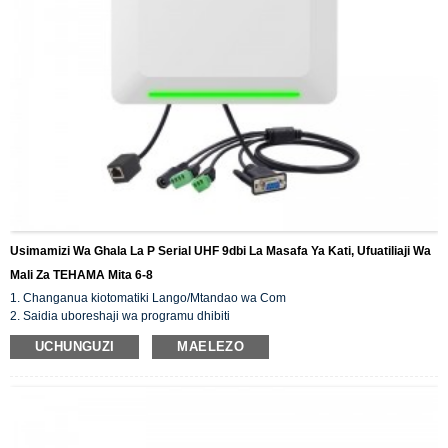
Usimamizi Wa Ghala La P Serial UHF 9dbi La Masafa Ya Kati, Ufuatiliaji Wa
Mali Za TEHAMA Mita 6-8
1. Changanua kiotomatiki Lango/Mtandao wa Com
2. Saidia uboreshaji wa programu dhibiti
3. Saidia Usanidi wa Hamisha/Ingiza Usanidi
UCHUNGUZI
MAELEZO
4. Lugha nyingi za nchi
5. Masafa ya kimataifa (860~960MHz)
6. Hali ya nenosiri