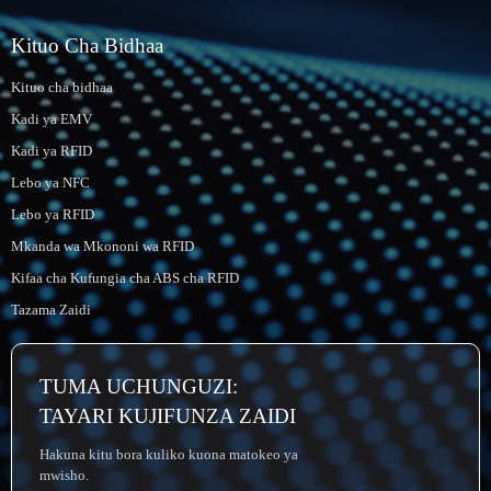
Kituo Cha Bidhaa
Kituo cha bidhaa
Kadi ya EMV
Kadi ya RFID
Lebo ya NFC
Lebo ya RFID
Mkanda wa Mkononi wa RFID
Kifaa cha Kufungia cha ABS cha RFID
Tazama Zaidi
TUMA UCHUNGUZI:
TAYARI KUJIFUNZA ZAIDI
Hakuna kitu bora kuliko kuona matokeo ya
mwisho.