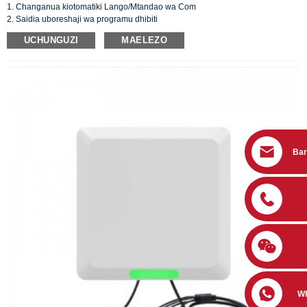
1. Changanua kiotomatiki Lango/Mtandao wa Com
2. Saidia uboreshaji wa programu dhibiti
3. Saidia Usanidi wa Hamisha/Ingiza Usanidi
UCHUNGUZI
MAELEZO
4. Lugha nyingi za nchi
5. Masafa ya kimataifa (860~960MHz)
6. Hali ya nenosiri
Bar
W