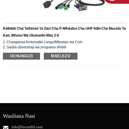
Kidhibiti Cha Tathmini Ya Gari Cha P-Mfululizo Cha UHF 6dbi Cha Masafa Ya
Kati, Mfumo Wa Otomatiki Mita 3-6
1. Changanua kiotomatiki Lango/Mtandao wa Com
2. Saidia uboreshaji wa programu dhibiti
3. Saidia Usanidi wa Hamisha/Ingiza Usanidi
UCHUNGUZI
MAELEZO
4. Lugha nyingi za nchi
5. Masafa ya kimataifa (860~960MHz)
6. Hali ya nenosiri
Wasiliana Nasi
info@focusrfid.com