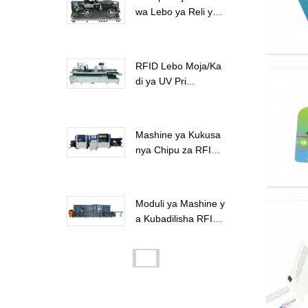
wa Lebo ya Reli ya
RFID...
RFID Lebo Moja/Ka
di ya UV Pri...
Mashine ya Kukusa
nya Chipu za RFI
D...
Moduli ya Mashine y
a Kubadilisha RFI
D...
Kifuniko cha Kadi ya
Ufunguo ya RFID ya
Mbao