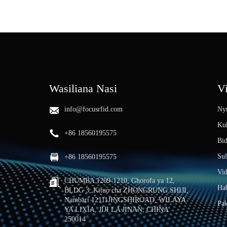
Wasiliana Nasi
V
info@focusrfid.com
Ny
Kuh
+86 18560195575
Bi
Sul
+86 18560195575
Vi
CHUMBA 1209-1210, Ghorofa ya 12,
Hab
BLDG 3, Kituo cha ZHONGRUNG SHIJI,
Nambari 12111JINGSHIROAD, WILAYA
Pa
YA LIXIA, JIJI LA JINAN, CHINA
250014