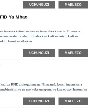
au tukio n.k.
UCHUNGUZI
MAELEZO
RFID Ya Mbao
 na inaweza kutumika tena na imeundwa kuvutia. Tunaweza
nezwa maalum ambazo zinafaa kwa kadi za hoteli, kadi za
ukio, harusi na sikukuu.
UCHUNGUZI
MAELEZO
y
 kadi za RFID zisizogusana,
na
Ni maarufu kwani inaonekana
adi umebinafsishwa na uso wake umepambwa kwa epoxy. Inatumika
areja na uanachama n.k.
UCHUNGUZI
MAELEZO