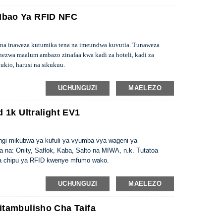
Mbao Ya RFID NFC
 na inaweza kutumika tena na imeundwa kuvutia. Tunaweza
nezwa maalum ambazo zinafaa kwa kadi za hoteli, kadi za
ukio, harusi na sikukuu.
UCHUNGUZI
MAELEZO
d 1k Ultralight EV1
ngi mikubwa ya kufuli ya vyumba vya wageni ya
a na: Onity, Saflok, Kaba, Salto na MIWA, n.k. Tutatoa
si ya chipu ya RFID kwenye mfumo wako.
UCHUNGUZI
MAELEZO
itambulisho Cha Taifa