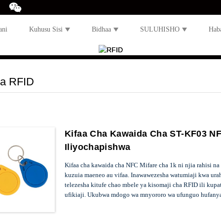
ani
Kuhusu Sisi
Bidhaa
SULUHISHO
Hab
ya RFID
Kifaa Cha Kawaida Cha ST-KF03 N
Iliyochapishwa
Kifaa cha kawaida cha NFC Mifare cha 1k ni njia rahisi na
kuzuia maeneo au vifaa. Inawawezesha watumiaji kwa urah
telezesha kitufe chao mbele ya kisomaji cha RFID ili kupa
ufikiaji. Ukubwa mdogo wa mnyororo wa ufunguo hufanya 
sana. Teknolojia ya RFID inahakikisha mnyororo wa ufun
kwani haiwezi kunakiliwa kama funguo za kitamaduni, na 