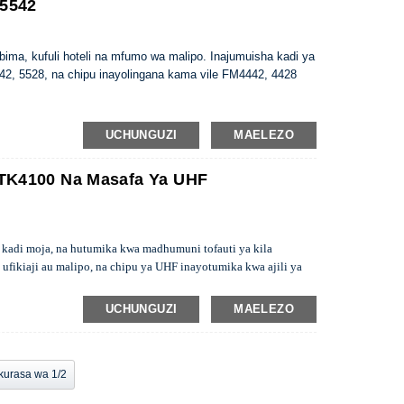
M5542
bima, kufuli hoteli na mfumo wa malipo. Inajumuisha kadi ya
2, 5528, na chipu inayolingana kama vile FM4442, 4428
UCHUNGUZI
MAELEZO
 TK4100 Na Masafa Ya UHF
a kadi moja, na hutumika kwa madhumuni tofauti ya kila
ufikiaji au malipo, na chipu ya UHF inayotumika kwa ajili ya
 unajumuisha mguso
kadi ndogo,
TK4100+
UHF
au Mifare 1k /4k
UCHUNGUZI
MAELEZO
kurasa wa 1/2