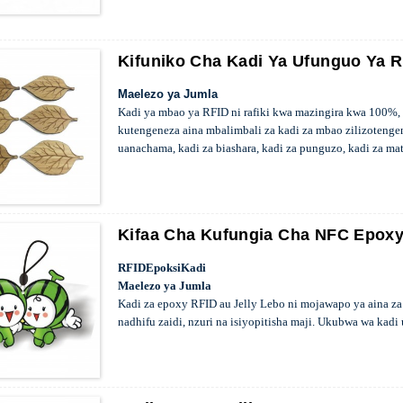
wa ufikiaji, malipo, kitambulisho, tikiti kwenye bustani 
Kifuniko Cha Kadi Ya Ufunguo Ya 
Maelezo ya Jumla
Kadi ya mbao ya RFID ni rafiki kwa mazingira kwa 100%,
kutengeneza aina mbalimbali za kadi za mbao zilizotenge
uanachama, kadi za biashara, kadi za punguzo, kadi za mat
Kifaa Cha Kufungia Cha NFC Epox
RFID
Epoksi
Kadi
Maelezo ya Jumla
Kadi za epoxy RFID au Jelly Lebo ni mojawapo ya aina za
nadhifu zaidi, nzuri na isiyopitisha maji. Ukubwa wa k
sana katika udhibiti wa ufikiaji, malipo, utambulisho, rej