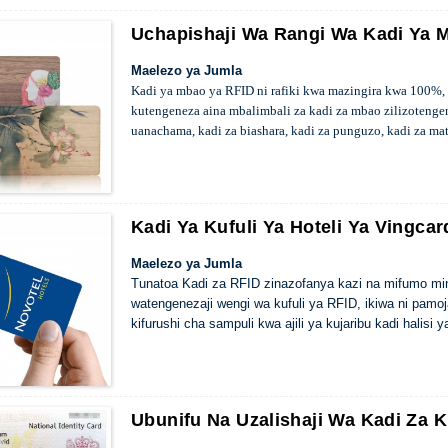
Uchapishaji Wa Rangi Wa Kadi Ya 
Maelezo ya Jumla
Kadi ya mbao ya RFID ni rafiki kwa mazingira kwa 100%,
kutengeneza aina mbalimbali za kadi za mbao zilizotenge
uanachama, kadi za biashara, kadi za punguzo, kadi za mat
Kadi Ya Kufuli Ya Hoteli Ya Vingcar
Maelezo ya Jumla
Tunatoa Kadi za RFID zinazofanya kazi na mifumo mi
watengenezaji wengi wa kufuli ya RFID, ikiwa ni pamoj
kifurushi cha sampuli kwa ajili ya kujaribu kadi hali
Ubunifu Na Uzalishaji Wa Kadi Za K