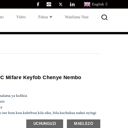
English
ari
Video
Pakua
Wasiliana Nasi
FC Mifare Keyfob Chenye Nembo
 salama ya kufikia
isi
ta
iwe bora kwa kubebwa kila siku, bila kuchukua nafasi nyingi
guo uko salama,
UCHUNGUZI
MAELEZO
hivyo kumpa mtumiaji amani zaidi ya akili.