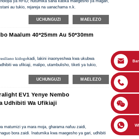
knolojia ya RFID; hutumika sana katika maegesho ya magari,
 bustani au tukio, rejareja na uanachama n.k.
UCHUNGUZI
MAELEZO
Umbo Maalum 40*25mm Au 50*30mm
asiliano
kidogo
kadi, lakini inaonyeshwa kwa ukubwa
Bar
biti wa ufikiaji, malipo, utambulisho, tiketi ya tukio,
UCHUNGUZI
MAELEZO
tralight EV1 Yenye Nembo
a Udhibiti Wa Ufikiaji
W
 kwa matumizi ya mara moja, gharama nafuu zaidi,
haguo bora zaidi. Inatumika kwa maegesho ya gari, udhibiti