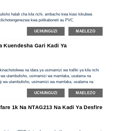
ulisho halali cha kila nchi, ambacho kwa kiasi kikubwa
ilichotengenezwa kwa polikaboneti au PVC.
rangi, maandishi madogo na teknolojia zingine za kupambana
UCHUNGUZI
MAELEZO
kwa sasa hazina kitambulisho rasmi, ambacho kinaweza
salama wa jamii na kadhalika.
a Kuendesha Gari Kadi Ya
kinachotolewa na idara ya usimamizi wa trafiki ya kila nchi
aji wa utambulisho, usimamizi wa mamlaka, usalama na
aji wa utambulisho, usimamizi wa mamlaka, usalama na
 kiufundi vinavyoongoza kimataifa ili kuhakikisha
UCHUNGUZI
MAELEZO
umika kwa usafiri wa mpakani, usafiri wa kimataifa,
i. Ifuatayo ni maelezo ya vigezo na michakato yake ya
 kama mifano.
ifare 1k Na NTAG213 Na Kadi Ya Desfire