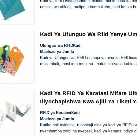
Kadi ya RFID isiyogusana ni bidhaa muhimu katika te
udhibiti wa ufikiaji, malipo, kitambulisho, tikiti katika
Kadi Ya Ufunguo Wa Rfid Yenye 
Ufunguo wa RFID
Kadi
Maelezo ya Jumla
Kadi ya Ufunguo wa RFID ni moja ya aina za RFID
maw
mbalimbali, mashimo muhimu. Inatumika sana katika udhi
rejareja na uanachama n.k.
Kadi Ya RFID Ya Karatasi Mifare Ul
Iliyochapishwa Kwa Ajili Ya Tiketi Y
RFID ya Karatasi
Kadi
Maelezo ya Jumla
Katika hali nyingine, tunahitaji aina ya kadi ya RFID
nyembamba zaidi na nyepesi, kadi ya karatasi ndiyo c