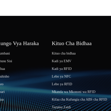
iungo Vya Haraka
Kituo Cha Bidhaa
umbani
Kituo cha bidhaa
usu Sisi
Kadi ya EMV
dhaa
Kadi ya RFID
uhisho
Lebo ya NFC
deo
Lebo ya RFID
ari
Mkanda wa Mkononi wa RFID
kua
Kifaa cha Kufungia cha ABS cha RFID
Tazama Zaidi