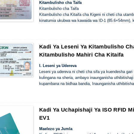
Kitambulisho cha Taifa
Kitambulisho cha Taifa
Kitambulisho cha Kitaifa cha Kigeni ni cheti cha utamb
kinatumia ukubwa wa kawaida wa ID-1 (85.6×54mm), k
Kwa hologramu zilizojumuishwa, wino wa kubadilisha 
na bidhaa bandia. Marekani, Japani na nchi zingine 
kubadilishwa na leseni ya udereva, pasipoti, kadi ya u
Kadi Ya Leseni Ya Kitambulisho Ch
Kitambulisho Mahiri Cha Kitaifa
I. Leseni ya Udereva
Leseni ya udereva ni cheti cha sifa ya kuendesha gari 
kulingana na sheria, ambayo inaunganisha uthibitish
kupambana na bidhaa bandia, Inaunganisha uthibitish
kupambana na bidhaa bandia, na inachukua viwango vya
upatikanaji wa kimataifa na usalama wa habari, na inat
uthibitishaji wa utambulisho na hali zingine mbalimbal
kiufundi, ikichukua Ulaya, Asia na nchi zingine kubwa
Kadi Ya Uchapishaji Ya ISO RFID M
EV1
Maelezo ya Jumla