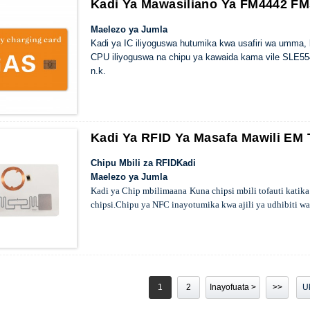
Kadi Ya Mawasiliano Ya FM4442 F
Maelezo ya Jumla
Kadi ya IC iliyoguswa hutumika kwa usafiri wa umma, 
CPU iliyoguswa na chipu ya kawaida kama vile SLE554
n.k.
Kadi Ya RFID Ya Masafa Mawili EM
Chipu Mbili za RFID
Kadi
Maelezo ya Jumla
Kadi ya Chip mbili
maana
Kuna chipsi mbili tofauti katik
chipsi.
Chipu ya NFC inayotumika kwa ajili ya udhibiti wa 
mfumo wa maegesho.
Mchanganyiko wa chipu mbili zaidi
+UHF
kadi n.k.
1
2
Inayofuata >
>>
U