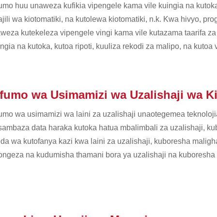
umo huu unaweza kufikia vipengele kama vile kuingia na kutoka
ajili wa kiotomatiki, na kutolewa kiotomatiki, n.k. Kwa hivyo,
aweza kutekeleza vipengele vingi kama vile kutazama taarifa za 
ngia na kutoka, kutoa ripoti, kuuliza rekodi za malipo, na kutoa
fumo wa Usimamizi wa Uzalishaji wa K
umo wa usimamizi wa laini za uzalishaji unaotegemea teknolo
sambaza data haraka kutoka hatua mbalimbali za uzalishaji, k
da wa kutofanya kazi kwa laini za uzalishaji, kuboresha maligh
ongeza na kudumisha thamani bora ya uzalishaji na kuboresha 