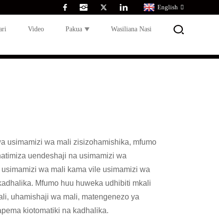
English
ari
Video
Pakua
Wasiliana Nasi
a usimamizi wa mali zisizohamishika, mfumo
natimiza uendeshaji na usimamizi wa
usimamizi wa mali kama vile usimamizi wa
 kadhalika. Mfumo huu huweka udhibiti mkali
mali, uhamishaji wa mali, matengenezo ya
mapema kiotomatiki na kadhalika.