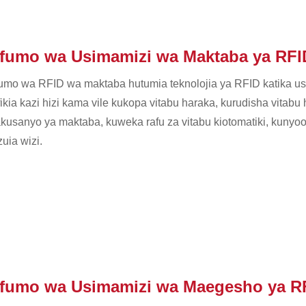
fumo wa Usimamizi wa Maktaba ya RFI
umo wa RFID wa maktaba hutumia teknolojia ya RFID katika us
fikia kazi hizi kama vile kukopa vitabu haraka, kurudisha vita
kusanyo ya maktaba, kuweka rafu za vitabu kiotomatiki, kunyo
uia wizi.
fumo wa Usimamizi wa Maegesho ya R