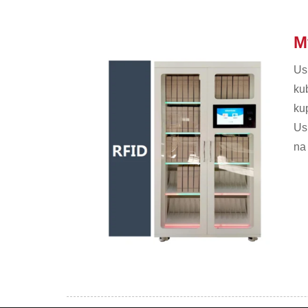
M
Usi
kub
ku
Us
na