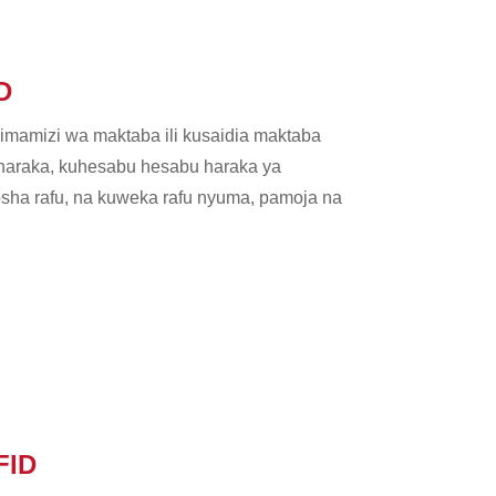
D
imamizi wa maktaba ili kusaidia maktaba
bu haraka, kuhesabu hesabu haraka ya
osha rafu, na kuweka rafu nyuma, pamoja na
FID