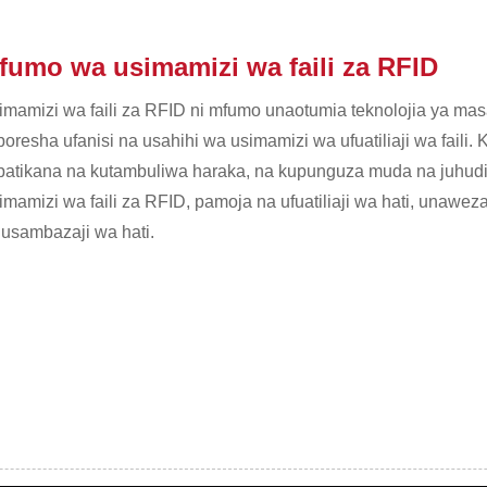
fumo wa usimamizi wa faili za RFID
mamizi wa faili za RFID ni mfumo unaotumia teknolojia ya masafa 
oresha ufanisi na usahihi wa usimamizi wa ufuatiliaji wa faili
patikana na kutambuliwa haraka, na kupunguza muda na juhudi z
imamizi wa faili za RFID, pamoja na ufuatiliaji wa hati, unawe
 usambazaji wa hati.