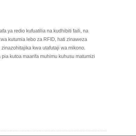
ya redio kufuatilia na kudhibiti faili, na
. Kwa kutumia lebo za RFID, hati zinaweza
inazohitajika kwa utafutaji wa mikono.
za pia kutoa maarifa muhimu kuhusu matumizi