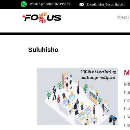
WhatsApp:+8618560195575
E-mail: info@focusrfid.com
Nyumb
Suluhisho
M
Mf
hu
mz
bi
un
mal