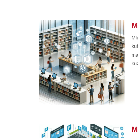
M
Mf
ku
ma
kuz
M