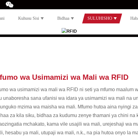
ani
Kuhusu Sisi
Bidhaa
SULUHISHO
Hab
fumo wa Usimamizi wa Mali wa RFID
umo wa usimamizi wa mali wa RFID ni seti ya mfumo maalum w
u unaboresha sana ufanisi wa idara ya usimamizi wa mali na u
unguko mzima wa maisha wa mali. Mfumo hutoa aina nyingi za 
dhaa za kila siku, bidhaa za kudumu zenye thamani ya chini na
aozingatia mchakato, kama vile usajili wa mali, urejeshaji wa 
i, hesabu ya mali, utupaji wa mali, n.k., na pia hutoa onyo la 