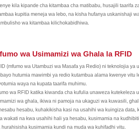
nye kila kipande cha kitambaa cha matibabu, husajili taarifa za
ambaa kupitia meneja wa lebo, na kisha hufanya uskanishaji wa k
ambulisho wa kitambaa kilichokabidhiwa.
fumo wa Usimamizi wa Ghala la RFID
ID (mfumo wa Utambuzi wa Masafa ya Redio) ni teknolojia ya ut
bayo hutumia mawimbi ya redio kutambua alama kwenye vitu le
iyotumia waya na kupata taarifa muhimu.
umo wa RFID katika kiwanda cha kufulia unaweza kutekeleza uk
imamizi wa ghala, ikiwa ni pamoja na ukaguzi wa kuwasili, gha
hesabu hesabu, kuhakikisha kasi na usahihi wa kuingiza data,
a wakati na kwa usahihi hali ya hesabu, kusimamia na kudhibiti
a hurahisisha kusimamia kundi na muda wa kuhifadhi vitu.