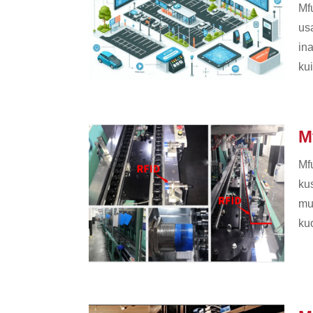
Mf
us
in
kui
M
Mf
ku
mu
ku