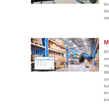
kwe
kit
ut
M
RF
am
is
Mf
us
ku
kw
pi