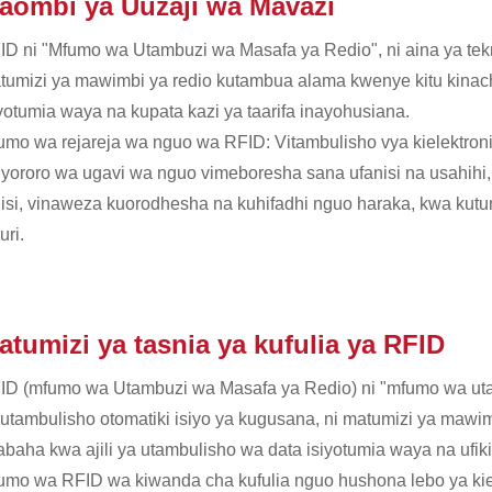
aombi ya Uuzaji wa Mavazi
ID ni "Mfumo wa Utambuzi wa Masafa ya Redio", ni aina ya tekno
tumizi ya mawimbi ya redio kutambua alama kwenye kitu kinac
iyotumia waya na kupata kazi ya taarifa inayohusiana.
umo wa rejareja wa nguo wa RFID: Vitambulisho vya kielektroni
ororo wa ugavi wa nguo vimeboresha sana ufanisi na usahihi, kup
lisi, vinaweza kuorodhesha na kuhifadhi nguo haraka, kwa kutum
uri.
atumizi ya tasnia ya kufulia ya RFID
ID (mfumo wa Utambuzi wa Masafa ya Redio) ni "mfumo wa utamb
 utambulisho otomatiki isiyo ya kugusana, ni matumizi ya maw
baha kwa ajili ya utambulisho wa data isiyotumia waya na ufikia
umo wa RFID wa kiwanda cha kufulia nguo hushona lebo ya kie