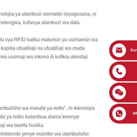
lojia ya utambuzi otomatiki isiyogusana, ni
holengwa, kufanya utambuzi wa data
ki vya RFID katika matumizi ya usimamizi wa
itia ufuatiliaji na ufuatiliaji wa muda
Bar
ia usomaji wa mkono ili kufikia utendaji
ulisho wa masafa ya redio", ni teknolojia
W
imbi ya redio kutambua alama kwenye
ji wa taarifa husika.
lektroniki yenye msimbo wa utambulisho