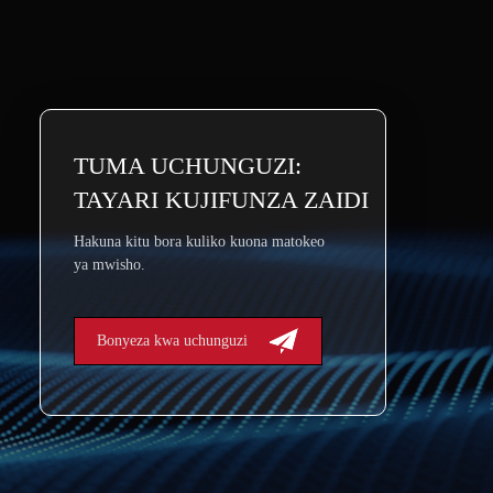
TUMA UCHUNGUZI:
TAYARI KUJIFUNZA ZAIDI
Hakuna kitu bora kuliko kuona matokeo
ya mwisho.
Bonyeza kwa uchunguzi