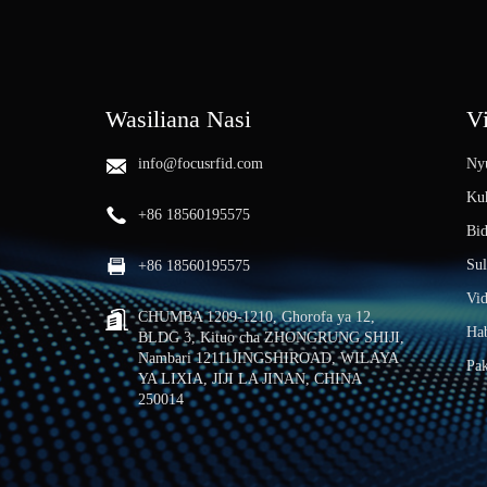
Wasiliana Nasi
V
info@focusrfid.com
Ny
Kuh
+86 18560195575
Bi
Sul
+86 18560195575
Vi
CHUMBA 1209-1210, Ghorofa ya 12,
Hab
BLDG 3, Kituo cha ZHONGRUNG SHIJI,
Nambari 12111JINGSHIROAD, WILAYA
Pa
YA LIXIA, JIJI LA JINAN, CHINA
250014