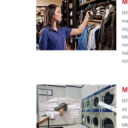
M
RF
ma
is
Mf
mny
ha
mz
M
RF
ya
sha
Mf