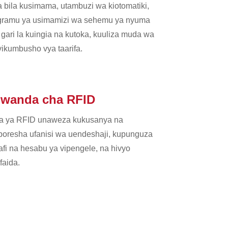
 bila kusimama, utambuzi wa kiotomatiki,
 programu ya usimamizi wa sehemu ya nyuma
gari la kuingia na kutoka, kuuliza muda wa
 vikumbusho vya taarifa.
iwanda cha RFID
jia ya RFID unaweza kukusanya na
uboresha ufanisi wa uendeshaji, kupunguza
afi na hesabu ya vipengele, na hivyo
faida.