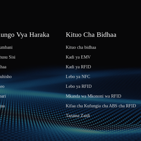
iungo Vya Haraka
Kituo Cha Bidhaa
umbani
Kituo cha bidhaa
usu Sisi
Kadi ya EMV
dhaa
Kadi ya RFID
uhisho
Lebo ya NFC
deo
Lebo ya RFID
ari
Mkanda wa Mkononi wa RFID
kua
Kifaa cha Kufungia cha ABS cha RFID
Tazama Zaidi