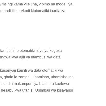
 msingi kama vile jina, vipimo na modeli ya
undi ili kurekodi kiotomatiki taarifa za
ambulisho otomatiki isiyo ya kugusa
ngwa kwa ajili ya utambuzi wa data
usanyaji kamili wa data otomatiki wa
la, ghala la zamani, uhamisho, uhamisho, na
 kusaidia makampuni ya biashara kuelewa
 hesabu kwa ufanisi. Usimbaji wa kisayansi