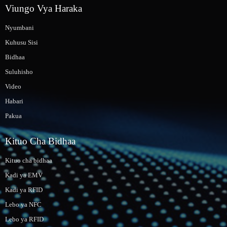
Viungo Vya Haraka
Nyumbani
Kuhusu Sisi
Bidhaa
Suluhisho
Video
Habari
Pakua
Kituo Cha Bidhaa
Kituo cha bidhaa
Kadi ya EMV
Kadi ya RFID
Lebo ya NFC
Lebo ya RFID