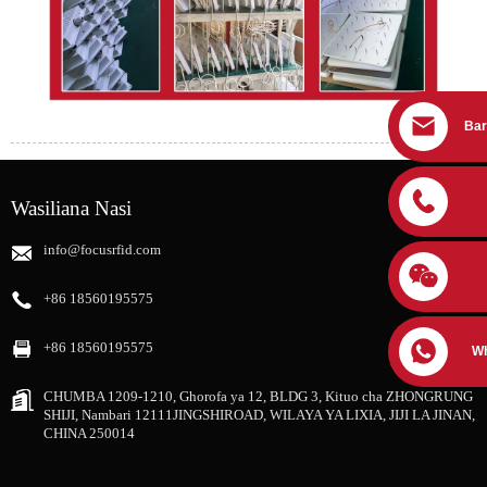
Bar
Wasiliana Nasi
info@focusrfid.com
+86 18560195575
+86 18560195575
W
CHUMBA 1209-1210, Ghorofa ya 12, BLDG 3, Kituo cha ZHONGRUNG
SHIJI, Nambari 12111JINGSHIROAD, WILAYA YA LIXIA, JIJI LA JINAN,
CHINA 250014