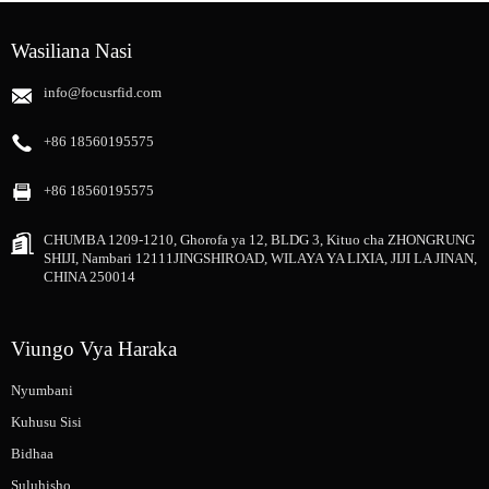
Wasiliana Nasi
info@focusrfid.com
+86 18560195575
+86 18560195575
CHUMBA 1209-1210, Ghorofa ya 12, BLDG 3, Kituo cha ZHONGRUNG
SHIJI, Nambari 12111JINGSHIROAD, WILAYA YA LIXIA, JIJI LA JINAN,
CHINA 250014
Viungo Vya Haraka
Nyumbani
Kuhusu Sisi
Bidhaa
Suluhisho