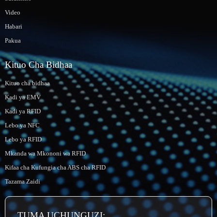
Video
Habari
Pakua
Kituo Cha Bidhaa
Kituo cha bidhaa
Kadi ya EMV
Kadi ya RFID
Lebo ya NFC
Lebo ya RFID
Mkanda wa Mkononi wa RFID
Kifaa cha Kufungia cha ABS cha RFID
Tazama Zaidi
TUMA UCHUNGUZI: