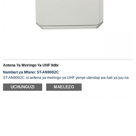
Antena Ya Mviringo Ya UHF 9dbi
Nambari ya Mfano: ST-AN9002C
ST-AN9002C ni antena ya mviringo ya UHF yenye utendaji wa hali ya juu na
umbali wa kusoma hadi mita 6-8. Inatumika sana katika mfumo wa RFID kama
UCHUNGUZI
MAELEZO
vile vifaa, udhibiti wa ufikiaji wa gari, na mfumo wa kudhibiti michakato ya
uzalishaji bandia na viwandani.