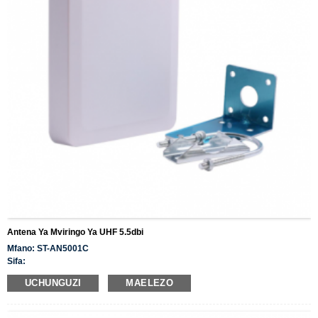
Antena Ya Mviringo Ya UHF 5.5dbi
Mfano: ST-AN5001C
Sifa:
Muonekano mzuri, unaoweza kubadilika kulingana na mazingira, na
UCHUNGUZI
MAELEZO
usakinishaji rahisi