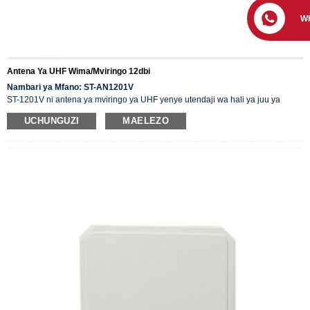
W
Antena Ya UHF Wima/Mviringo 12dbi
Nambari ya Mfano: ST-AN1201V
ST-1201V ni antena ya mviringo ya UHF yenye utendaji wa hali ya juu ya
12dBi na umbali wa kusoma hadi mita 10. Inatumika sana katika mfumo wa
UCHUNGUZI
MAELEZO
RFID kama vile vifaa, udhibiti wa ufikiaji wa gari, na mfumo wa kudhibiti
michakato ya uzalishaji bandia na viwandani.