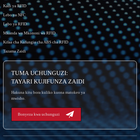
Kadi ya RFID
Lebo ya NFC
Lebo ya RFID
Mkanda wa Mkononi wa RFID
Kifaa cha Kufungia cha ABS cha RFID
Tazama Zaidi
TUMA UCHUNGUZI:
TAYARI KUJIFUNZA ZAIDI
Hakuna kitu bora kuliko kuona matokeo ya
mwisho.
Bonyeza kwa uchunguzi