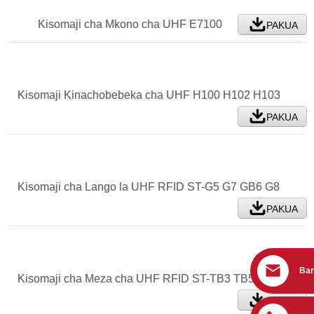
Kisomaji cha Mkono cha UHF E7100
PAKUA
Kisomaji Kinachobebeka cha UHF H100 H102 H103
PAKUA
Kisomaji cha Lango la UHF RFID ST-G5 G7 GB6 G8
PAKUA
Bar
Kisomaji cha Meza cha UHF RFID ST-TB3 TB5 TB6
PAKUA