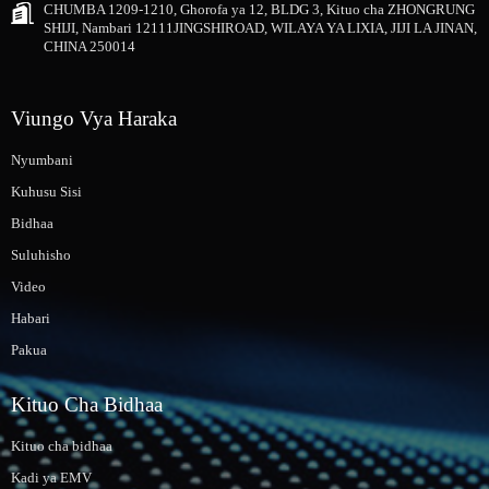
CHUMBA 1209-1210, Ghorofa ya 12, BLDG 3, Kituo cha ZHONGRUNG
SHIJI, Nambari 12111JINGSHIROAD, WILAYA YA LIXIA, JIJI LA JINAN,
CHINA 250014
Viungo Vya Haraka
Nyumbani
Kuhusu Sisi
Bidhaa
Suluhisho
Video
Habari
Pakua
Kituo Cha Bidhaa
Kituo cha bidhaa
Kadi ya EMV