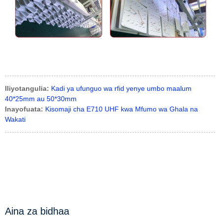
Iliyotangulia:
Kadi ya ufunguo wa rfid yenye umbo maalum
40*25mm au 50*30mm
Inayofuata:
Kisomaji cha E710 UHF kwa Mfumo wa Ghala na
Wakati
Aina za bidhaa