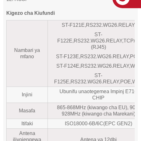
Kigezo cha Kiufundi
ST-F121E,RS232.WG26.RELAY
ST-
F122E,RS232.WG26.RELAY,TCP/IP
(RJ45)
Nambari ya
mfano
ST-F123E,RS232.WG26.RELAY,POE
ST-F124E,RS232.WG26.RELAY,WIFI
ST-
F125E,RS232.WG26.RELAY,POE,WIF
Ubunifu unaotegemea Impinj E710
Injini
CHIP
865-868MHz (kiwango cha EU), 902-
Masafa
928MHz (kiwango cha Marekani)
Itifaki
ISO18000-6B/6C(EPC GEN2)
Antena
iliyojengewa
Antena ya 12dbi