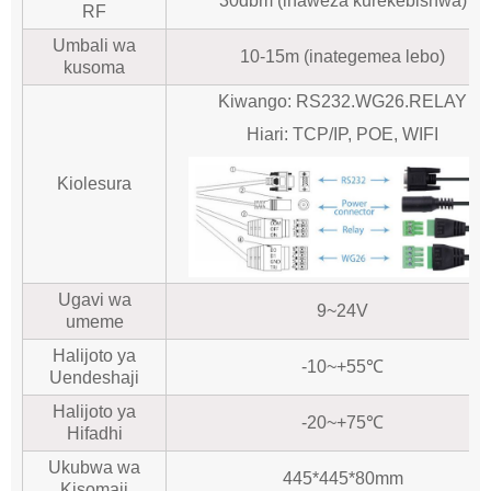
30dbm (inaweza kurekebishwa)
RF
Umbali wa
10-15m (inategemea lebo)
kusoma
Kiwango: RS232.WG26.RELAY
Hiari: TCP/IP, POE, WIFI
Kiolesura
Ugavi wa
9~24V
umeme
Halijoto ya
-10~+55℃
Uendeshaji
Halijoto ya
-20~+75℃
Hifadhi
Ukubwa wa
445*445*80mm
Kisomaji