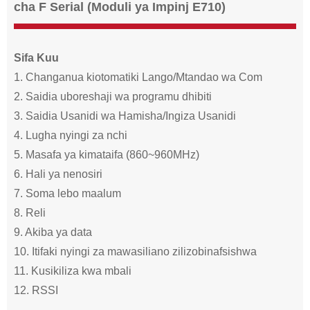
cha F Serial (Moduli ya Impinj E710)
Sifa Kuu
1. Changanua kiotomatiki Lango/Mtandao wa Com
2. Saidia uboreshaji wa programu dhibiti
3. Saidia Usanidi wa Hamisha/Ingiza Usanidi
4. Lugha nyingi za nchi
5. Masafa ya kimataifa (860~960MHz)
6. Hali ya nenosiri
7. Soma lebo maalum
8. Reli
9. Akiba ya data
10. Itifaki nyingi za mawasiliano zilizobinafsishwa
11. Kusikiliza kwa mbali
12. RSSI