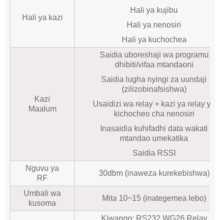
Hali ya kujibu
Hali ya kazi
Hali ya nenosiri
Hali ya kuchochea
Saidia uboreshaji wa programu
dhibiti/vifaa mtandaoni
Saidia lugha nyingi za uundaji
(zilizobinafsishwa)
Kazi
Usaidizi wa relay + kazi ya relay ya
Maalum
kichocheo cha nenosiri
Inasaidia kuhifadhi data wakati
mtandao umekatika
Saidia RSSI
Nguvu ya
30dbm (inaweza kurekebishwa)
RF
Umbali wa
Mita 10~15 (inategemea lebo)
kusoma
Kiwango: RS232.WG26.Relay