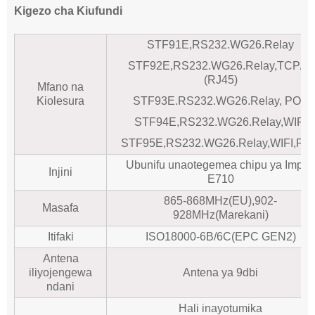
Kigezo cha Kiufundi
STF91E,RS232.WG26.Relay
STF92E,RS232.WG26.Relay,TCP/IP
(RJ45)
Mfano na
Kiolesura
STF93E.RS232.WG26.Relay, POE
STF94E,RS232.WG26.Relay,WIFI
STF95E,RS232.WG26.Relay,WIFI,PO
Ubunifu unaotegemea chipu ya Impinj
Injini
E710
865-868MHz(EU),902-
Masafa
928MHz(Marekani)
Itifaki
ISO18000-6B/6C(EPC GEN2)
Antena
iliyojengewa
Antena ya 9dbi
ndani
Hali inayotumika