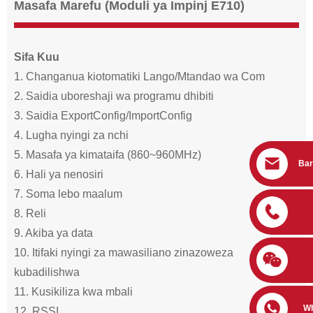
Masafa Marefu (Moduli ya Impinj E710)
Sifa Kuu
1. Changanua kiotomatiki Lango/Mtandao wa Com
2. Saidia uboreshaji wa programu dhibiti
3. Saidia ExportConfig/ImportConfig
4. Lugha nyingi za nchi
5. Masafa ya kimataifa (860~960MHz)
Bar
6. Hali ya nenosiri
7. Soma lebo maalum
8. Reli
9. Akiba ya data
10. Itifaki nyingi za mawasiliano zinazoweza
kubadilishwa
11. Kusikiliza kwa mbali
W
12. RSSI