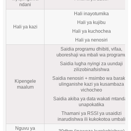
ndani
Hali inayotumika
Hali ya kujibu
Hali ya kazi
Hali ya kuchochea
Hali ya nenosiri
Saidia programu dhibiti, vifaa,
uboreshaji wa mbali wa programu
Saidia lugha nyingi za uundaji
zilizobinafsishwa
Saidia nenosiri + msimbo wa barakoa
Kipengele
ulinganishe kazi ya kusambaza
maalum
vichocheo
Saidia akiba ya data wakati mtandao
unapokatika
Thamani ya RSSI ya usaidizi
inarudishwa ili kukokotoa umbali
Nguvu ya