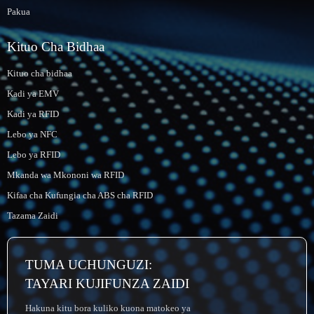
Pakua
Kituo Cha Bidhaa
Kituo cha bidhaa
Kadi ya EMV
Kadi ya RFID
Lebo ya NFC
Lebo ya RFID
Mkanda wa Mkononi wa RFID
Kifaa cha Kufungia cha ABS cha RFID
Tazama Zaidi
TUMA UCHUNGUZI:
TAYARI KUJIFUNZA ZAIDI
Hakuna kitu bora kuliko kuona matokeo ya