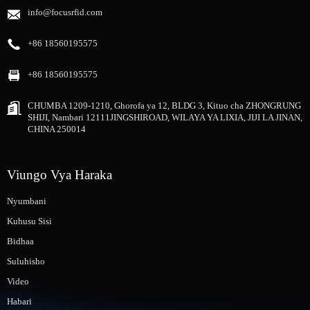
info@focusrfid.com
+86 18560195575
+86 18560195575
CHUMBA 1209-1210, Ghorofa ya 12, BLDG 3, Kituo cha ZHONGRUNG
SHIJI, Nambari 12111JINGSHIROAD, WILAYA YA LIXIA, JIJI LA JINAN,
CHINA 250014
Viungo Vya Haraka
Nyumbani
Kuhusu Sisi
Bidhaa
Suluhisho
Video
Habari