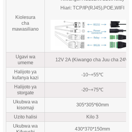
Hiari: TCP/IP(RJ45),POE,WIFI
Kiolesura
cha
mawasiliano
Ugavi wa
12V 2A (Kiwango cha Juu cha 24V)
umeme
Halijoto ya
-10~+55℃
kufanya kazi
Halijoto ya
-20~+75℃
storgate
Ukubwa wa
305*305*60mm
kisomaji
Uzito halisi
Kilo 3
Ukubwa wa
430*370*150mm
Kifurushi