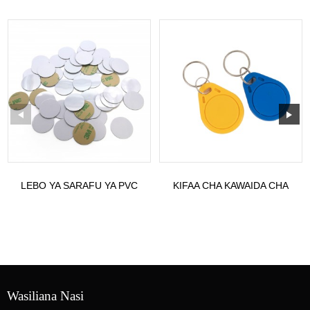
LEBO YA SARAFU YA PVC
KIFAA CHA KAWAIDA CHA
RFID YENYE
ST-KF03 NFC MIFARE
NTAG213/215/216 CHIP
KEYFOB CHENYE LO...
DIA...
Wasiliana Nasi