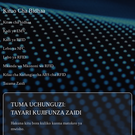
Kituo Cha Bidhaa
Kituo cha bidhaa
Kadi ya EMV
Kadi ya RFID
Lebo ya NFC
Lebo ya RFID
Mkanda wa Mkononi wa RFID
Kifaa cha Kufungia cha ABS cha RFID
Tazama Zaidi
TUMA UCHUNGUZI:
TAYARI KUJIFUNZA ZAIDI
Hakuna kitu bora kuliko kuona matokeo ya
mwisho.