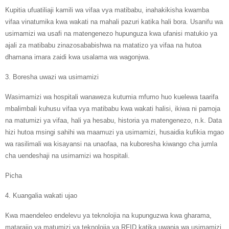
Kupitia ufuatiliaji kamili wa vifaa vya matibabu, inahakikisha kwamba
vifaa vinatumika kwa wakati na mahali pazuri katika hali bora. Usanifu wa
usimamizi wa usafi na matengenezo hupunguza kwa ufanisi matukio ya
ajali za matibabu zinazosababishwa na matatizo ya vifaa na hutoa
dhamana imara zaidi kwa usalama wa wagonjwa.
3. Boresha uwazi wa usimamizi
Wasimamizi wa hospitali wanaweza kutumia mfumo huo kuelewa taarifa
mbalimbali kuhusu vifaa vya matibabu kwa wakati halisi, ikiwa ni pamoja
na matumizi ya vifaa, hali ya hesabu, historia ya matengenezo, n.k. Data
hizi hutoa msingi sahihi wa maamuzi ya usimamizi, husaidia kufikia mgao
wa rasilimali wa kisayansi na unaofaa, na kuboresha kiwango cha jumla
cha uendeshaji na usimamizi wa hospitali.
Picha
4. Kuangalia wakati ujao
Kwa maendeleo endelevu ya teknolojia na kupunguzwa kwa gharama,
matarajio ya matumizi ya teknolojia ya RFID katika uwanja wa usimamizi