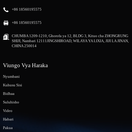
+86 18560195575
+86 18560195575
CHUMBA 1209-1210, Ghorofa ya 12, BLDG 3, Kituo cha ZHONGRUNG
SHIJI, Nambari 12111JINGSHIROAD, WILAYA YA LIXIA, JIJI LA JINAN,
CHINA 250014
Viungo Vya Haraka
Nyumbani
Kuhusu Sisi
Bidhaa
Suluhisho
Video
Habari
Pakua