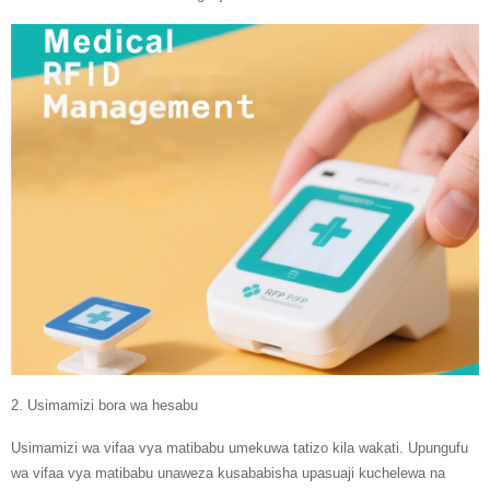
2. Usimamizi bora wa hesabu
Usimamizi wa vifaa vya matibabu umekuwa tatizo kila wakati. Upungufu
wa vifaa vya matibabu unaweza kusababisha upasuaji kuchelewa na