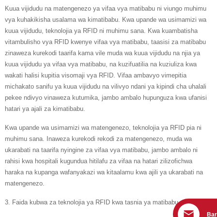
Kuua vijidudu na matengenezo ya vifaa vya matibabu ni viungo muhimu
vya kuhakikisha usalama wa kimatibabu. Kwa upande wa usimamizi wa
kuua vijidudu, teknolojia ya RFID ni muhimu sana. Kwa kuambatisha
vitambulisho vya RFID kwenye vifaa vya matibabu, taasisi za matibabu
zinaweza kurekodi taarifa kama vile muda wa kuua vijidudu na njia ya
kuua vijidudu ya vifaa vya matibabu, na kuzifuatilia na kuziuliza kwa
wakati halisi kupitia visomaji vya RFID. Vifaa ambavyo vimepitia
michakato sanifu ya kuua vijidudu na vilivyo ndani ya kipindi cha uhalali
pekee ndivyo vinaweza kutumika, jambo ambalo hupunguza kwa ufanisi
hatari ya ajali za kimatibabu.
Kwa upande wa usimamizi wa matengenezo, teknolojia ya RFID pia ni
muhimu sana. Inaweza kurekodi rekodi za matengenezo, muda wa
ukarabati na taarifa nyingine za vifaa vya matibabu, jambo ambalo ni
rahisi kwa hospitali kugundua hitilafu za vifaa na hatari zilizofichwa
haraka na kupanga wafanyakazi wa kitaalamu kwa ajili ya ukarabati na
matengenezo.
3. Faida kubwa za teknolojia ya RFID kwa tasnia ya matibabu
Bar