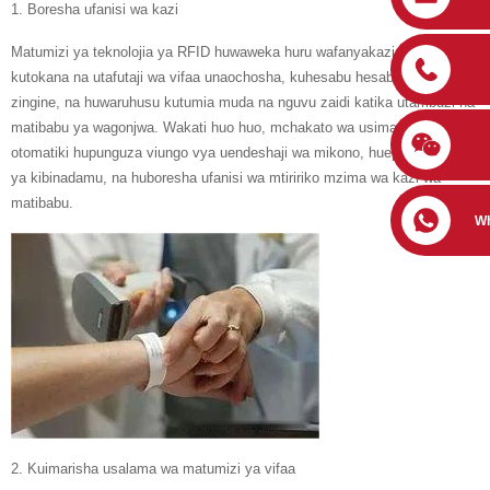
1. Boresha ufanisi wa kazi
Matumizi ya teknolojia ya RFID huwaweka huru wafanyakazi wa matibabu
kutokana na utafutaji wa vifaa unaochosha, kuhesabu hesabu na kazi
zingine, na huwaruhusu kutumia muda na nguvu zaidi katika utambuzi na
matibabu ya wagonjwa. Wakati huo huo, mchakato wa usimamizi
otomatiki hupunguza viungo vya uendeshaji wa mikono, huepuka makosa
ya kibinadamu, na huboresha ufanisi wa mtiririko mzima wa kazi wa
matibabu.
W
2. Kuimarisha usalama wa matumizi ya vifaa