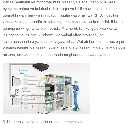
kuzuia matibabu ya mgonjwa; huku vifaa vya ziada vitachukua pesa
nyingi na nafasi ya kuhifadhi. Teknolojia ya RFID huwezesha usimamizi
otomatiki wa vifaa vya matibabu. Kupitia wasomaji wa RFID, hospitali
zinaweza kupata taarifa za vifaa vya matibabu kwa wakati halisi, ikiwa ni
pamoja na wingi, aina, vipimo, n.k. Mfumo utatoa kengele kwa wakati
kulingana na kizingiti kilichowekwa wakati vifaa havitoshi, na
kuikumbusha idara ya ununuzi kujaza vifaa. Wakati huo huo, inaweza pia
kufanya hesabu ya hesabu kwa busara bila kuhesabu moja kwa moja kwa
mikono, ambayo huokoa sana muda na gharama za wafanyakazi.
3. Usimamizi wa kuua vijidudu na matengenezo