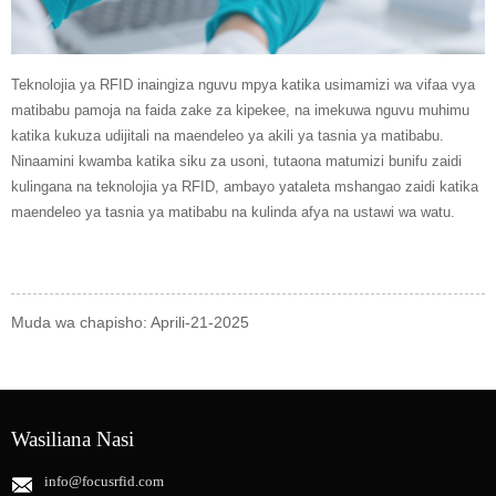
Teknolojia ya RFID inaingiza nguvu mpya katika usimamizi wa vifaa vya
matibabu pamoja na faida zake za kipekee, na imekuwa nguvu muhimu
katika kukuza udijitali na maendeleo ya akili ya tasnia ya matibabu.
Ninaamini kwamba katika siku za usoni, tutaona matumizi bunifu zaidi
kulingana na teknolojia ya RFID, ambayo yataleta mshangao zaidi katika
maendeleo ya tasnia ya matibabu na kulinda afya na ustawi wa watu.
Muda wa chapisho: Aprili-21-2025
Wasiliana Nasi
info@focusrfid.com