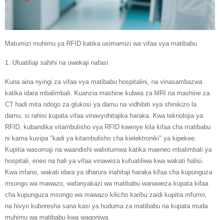
Matumizi muhimu ya RFID katika usimamizi wa vifaa vya matibabu
1. Ufuatiliaji sahihi na uwekaji nafasi
Kuna aina nyingi za vifaa vya matibabu hospitalini, na vinasambazwa
katika idara mbalimbali. Kuanzia mashine kubwa za MRI na mashine za
CT hadi mita ndogo za glukosi ya damu na vidhibiti vya shinikizo la
damu, si rahisi kupata vifaa vinavyohitajika haraka. Kwa teknolojia ya
RFID, kubandika vitambulisho vya RFID kwenye kila kifaa cha matibabu
ni kama kuvipa "kadi ya kitambulisho cha kielektroniki" ya kipekee.
Kupitia wasomaji na waandishi waliotumwa katika maeneo mbalimbali ya
hospitali, eneo na hali ya vifaa vinaweza kufuatiliwa kwa wakati halisi.
Kwa mfano, wakati idara ya dharura inahitaji haraka kifaa cha kupunguza
msongo wa mawazo, wafanyakazi wa matibabu wanaweza kupata kifaa
cha kupunguza msongo wa mawazo kilicho karibu zaidi kupitia mfumo,
na hivyo kuboresha sana kasi ya huduma za matibabu na kupata muda
muhimu wa matibabu kwa wagonjwa.