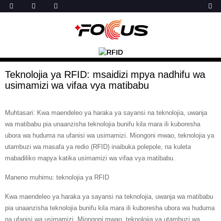
Teknolojia ya RFID: msaidizi mpya nadhifu wa
usimamizi wa vifaa vya matibabu
Muhtasari: Kwa maendeleo ya haraka ya sayansi na teknolojia, uwanja
wa matibabu pia unaanzisha teknolojia bunifu kila mara ili kuboresha
ubora wa huduma na ufanisi wa usimamizi. Miongoni mwao, teknolojia ya
utambuzi wa masafa ya redio (RFID) inaibuka polepole, na kuleta
mabadiliko mapya katika usimamizi wa vifaa vya matibabu.
Maneno muhimu: teknolojia ya RFID
Kwa maendeleo ya haraka ya sayansi na teknolojia, uwanja wa matibabu
pia unaanzisha teknolojia bunifu kila mara ili kuboresha ubora wa huduma
na ufanisi wa usimamizi. Miongoni mwao, teknolojia ya utambuzi wa