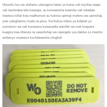
Ukosefu huu wa ufahamu utaongeza hatari ya kutoa vali isiyofaa iwapo
vali itashindwa bila kutarajia, au kumaanisha kwamba vali mbadala
inaweza isifae kwa madhumuni au kukosa upimaji muhimu wa uainishaji,
yote yakigharimu muda na pesa. Kuchukua mbinu ya kidijitali ya
usimamizi wa vali kunaweza kuwasaidia wamiliki wa meli kuepuka
kuagiza kwa dharura na uwasilishaji wa vipengele vya dakika za mwisho
ambavyo vinaweza kuchelewesha shughuli.