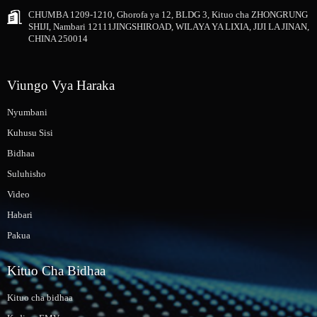
CHUMBA 1209-1210, Ghorofa ya 12, BLDG 3, Kituo cha ZHONGRUNG
SHIJI, Nambari 12111JINGSHIROAD, WILAYA YA LIXIA, JIJI LA JINAN,
CHINA 250014
Viungo Vya Haraka
Nyumbani
Kuhusu Sisi
Bidhaa
Suluhisho
Video
Habari
Pakua
Kituo Cha Bidhaa
Kituo cha bidhaa