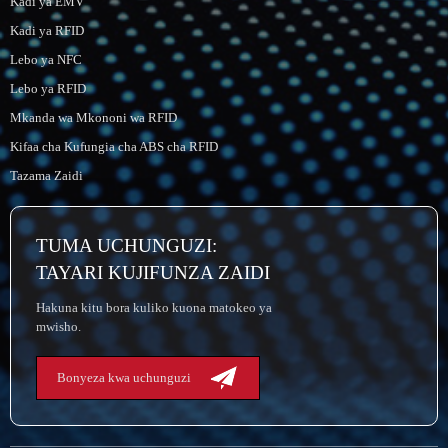
Kadi ya EMV
Kadi ya RFID
Lebo ya NFC
Lebo ya RFID
Mkanda wa Mkononi wa RFID
Kifaa cha Kufungia cha ABS cha RFID
Tazama Zaidi
TUMA UCHUNGUZI:
TAYARI KUJIFUNZA ZAIDI
Hakuna kitu bora kuliko kuona matokeo ya
mwisho.
Bonyeza kwa uchunguzi