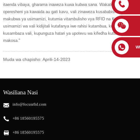
itaenda vibaya, gharama inaweza kuwa kubwa sana. Wakati wa
operesheni ya kawaida au gati kavu, vali zinaweza kusababisha matatizo
makubwa ya usimamizi, kutumia vitambulisho vya RFID na Kuweka
usimamizi wa vali kidijitali kutafanya iwe rahisi kutambua, kuagiza na
kusambaza vali, kupunguza hatari ya upotevu wa kifedha kutokana na
makosa."
W
Muda wa chapisho: Aprili-14-2023
Wasiliana Nasi
info@focusrfid.com
+86 18560195575
+86 18560195575