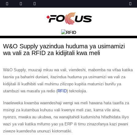
W&O Supply yazindua huduma ya usimamizi
wa vali za RFID za kidijitali kwa meli
W&O Supply, muuzaji mkuu wa vali, viendeshi, mabomba na vifaa katika
tasnia ya baharini duniani, itazindua huduma ya usimamizi wa vali za
kidijitali ili kudhibiti vali muhimu zilizopo kupitia matumizi bunifu ya
utambuzi wa masafa ya redio (
RFID
) teknolojia.
Inaeleweka kwamba waendeshaji wengi wa meli hawana hata taarifa za
msingi za kutambua kuhusu vali kwenye meli zao, kama vile aina,
nyenzo, mwaka au ukubwa, na wanajitahidi kudumisha hifadhidata iliyo
wazi ya vali katika mifumo yao ya ERP ili timu zinazofanya kazi pwani
ziweze kuendesha ununuzi kiotomatiki.