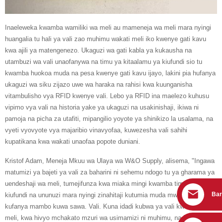
Inaeleweka kwamba wamiliki wa meli au mameneja wa meli mara nyingi
huangalia tu hali ya vali zao muhimu wakati meli iko kwenye gati kavu
kwa ajili ya matengenezo. Ukaguzi wa gati kabla ya kukausha na
utambuzi wa vali unaofanywa na timu ya kitaalamu ya kiufundi sio tu
kwamba huokoa muda na pesa kwenye gati kavu ijayo, lakini pia hufanya
ukaguzi wa siku zijazo uwe wa haraka na rahisi kwa kuunganisha
vitambulisho vya RFID kwenye vali. Lebo ya RFID ina maelezo kuhusu
vipimo vya vali na historia yake ya ukaguzi na usakinishaji, ikiwa ni
pamoja na picha za utafiti, mipangilio yoyote ya shinikizo la usalama, na
vyeti vyovyote vya majaribio vinavyofaa, kuwezesha vali sahihi
kupatikana kwa wakati unaofaa popote duniani.
Kristof Adam, Meneja Mkuu wa Ulaya wa W&O Supply, alisema, "Ingawa
matumizi ya bajeti ya vali za baharini ni sehemu ndogo tu ya gharama ya
uendeshaji wa meli, tumejifunza kwa miaka mingi kwamba timu za
Bar
kiufundi na ununuzi mara nyingi zinahitaji kutumia muda mwingi ili
kufanya mambo kuwa sawa. Vali. Kuna idadi kubwa ya vali kwenye kila
meli, kwa hivyo mchakato mzuri wa usimamizi ni muhimu, na ikiwa