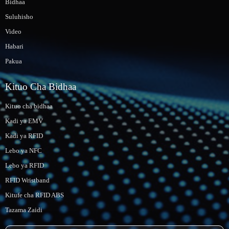
Bidhaa
Suluhisho
Video
Habari
Pakua
Kituo Cha Bidhaa
Kituo cha bidhaa
Kadi ya EMV
Kadi ya RFID
Lebo ya NFC
Lebo ya RFID
RFID Wristband
Kitufe cha RFID ABS
Tazama Zaidi