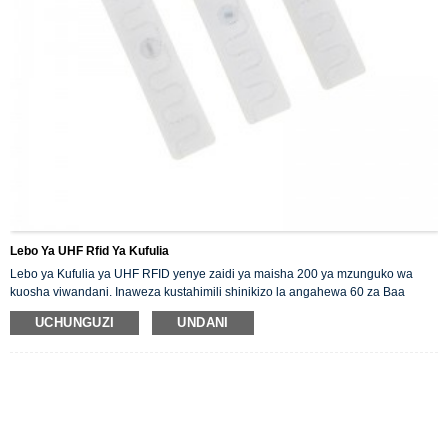
Lebo Ya UHF Rfid Ya Kufulia
Lebo ya Kufulia ya UHF RFID yenye zaidi ya maisha 200 ya mzunguko wa
kuosha viwandani. Inaweza kustahimili shinikizo la angahewa 60 za Baa
katika viwanda, nguo za kazi na programu za kuosha za matibabu na
UCHUNGUZI
UNDANI
utendakazi thabiti na unaotegemeka wa RF. Njia nyingi za ufungaji
zinapatikana.