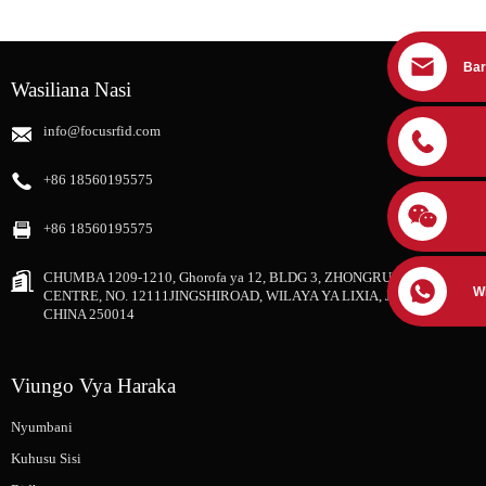
Bar
Wasiliana Nasi
info@focusrfid.com
+86 18560195575
+86 18560195575
CHUMBA 1209-1210, Ghorofa ya 12, BLDG 3, ZHONGRUNG SHIJI
W
CENTRE, NO. 12111JINGSHIROAD, WILAYA YA LIXIA, JINAN CITY,
CHINA 250014
Viungo Vya Haraka
Nyumbani
Kuhusu Sisi