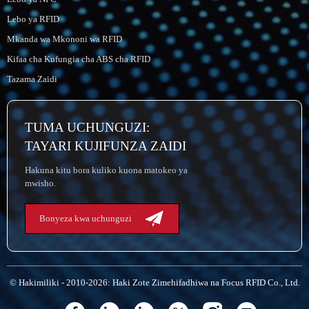
Lebo ya RFID
Mkanda wa Mkononi wa RFID
Kifaa cha Kufungia cha ABS cha RFID
Tazama Zaidi
TUMA UCHUNGUZI:
TAYARI KUJIFUNZA ZAIDI
Hakuna kitu bora kuliko kuona matokeo ya
mwisho.
Bonyeza kwa uchunguzi
© Hakimiliki - 2010-2026: Haki Zote Zimehifadhiwa na Focus RFID Co., Ltd.