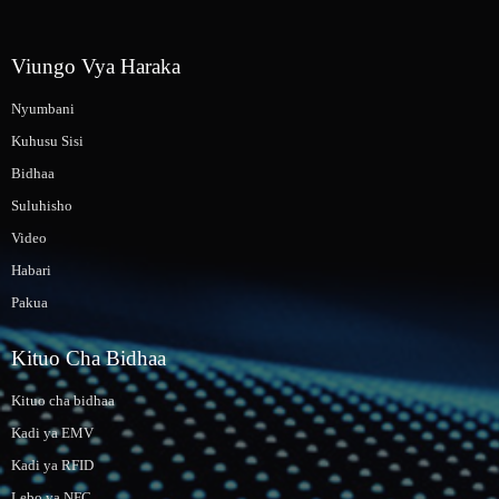
Viungo Vya Haraka
Nyumbani
Kuhusu Sisi
Bidhaa
Suluhisho
Video
Habari
Pakua
Kituo Cha Bidhaa
Kituo cha bidhaa
Kadi ya EMV
Kadi ya RFID
Lebo ya NFC