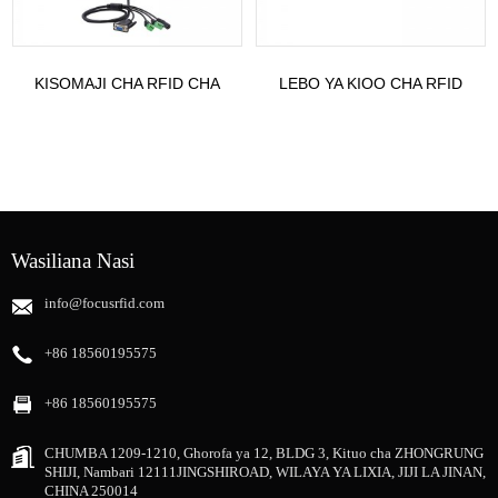
KISOMAJI CHA RFID CHA
LEBO YA KIOO CHA RFID
LANGO LA USHURU 12 DBI
CHA 134.2KHZ KWA AJILI YA
UHF CHA MASAFA MAREFU
KUFUATILIA WANYAMA
20M
KIPENZI KWA KUTUMIA...
Wasiliana Nasi
info@focusrfid.com
+86 18560195575
+86 18560195575
CHUMBA 1209-1210, Ghorofa ya 12, BLDG 3, Kituo cha ZHONGRUNG
SHIJI, Nambari 12111JINGSHIROAD, WILAYA YA LIXIA, JIJI LA JINAN,
CHINA 250014