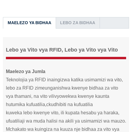
MAELEZO YA BIDHAA
LEBO ZA BIDHAA
Lebo ya Vito vya RFID, Lebo ya Vito vya Vito
Maelezo ya Jumla
Teknolojia ya RFID inaingizwa katika usimamizi wa vito,
lebo za RFID zimeunganishwa kwenye bidhaa za vito
vya thamani, na vito vilivyowekwa kwenye kaunta
hutumika kufuatilia,
c
kudhibiti na kufuatilia
kuweka lebo kwenye vito, ili kupata hesabu ya haraka,
ufuatiliaji wa muda halisi na akili ya usimamizi wa mauzo.
Mchakato wa kuingiza na kuuza nje bidhaa za vito vya