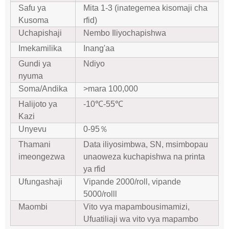
Safu ya
Mita 1-3 (inategemea kisomaji cha
Kusoma
rfid)
Uchapishaji
Nembo Iliyochapishwa
Imekamilika
Inang'aa
Gundi ya
Ndiyo
nyuma
Soma/Andika
>mara 100,000
Halijoto ya
-10℃-55℃
Kazi
Unyevu
0-95
％
Thamani
Data iliyosimbwa
, SN, msimbopau
imeongezwa
unaoweza kuchapishwa na printa
ya rfid
Ufungashaji
Vipande 2000/roll, vipande
5000/roll
l
Maombi
Vito vya mapambo
usimamizi
,
Ufuatiliaji wa vito vya mapambo