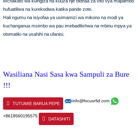
Mchakato wa kuingiza na kuuza nje bidhaa za vito vya mapambo
hufuatiliwa na kurekodiwa katika pande zote.
Hali ngumu na isiyofaa ya usimamizi wa mikono na modi ya
kuchanganua msimbo wa pau imebadilishwa na mbinu mpya ya
otomatiki na usahihi na ufanisi.
Wasiliana Nasi Sasa kwa Sampuli za Bure
!!!
info@focusrfid.com
TUTUMIE BARUA PEPE
+8618560195575
DATASHITI